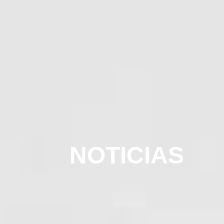
NOTICIAS