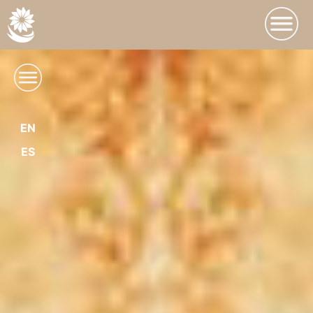
EN
ES