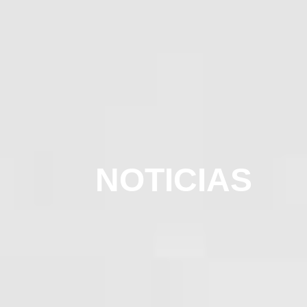
NOTICIAS