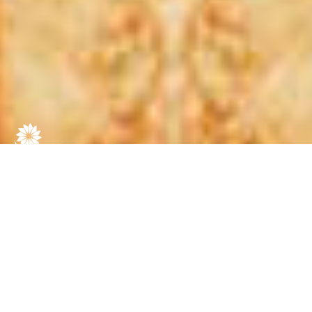
TOIMIVA KASINO -
PEILI TÄNÄÄN:
NOPEA